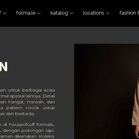
f
for.ma.le
katalog
locations
fashion 
N
an untuk berbagai acara
al spesial lainnya. Detail
an hangat, mewah, dan
ca pattern cocok untuk
las dan berbeda.
 di houseofcuff formale,
XL dengan potongan rapi,
nyaman dikenakan. Koleksi