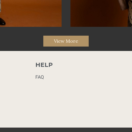
View More
HELP
FAQ