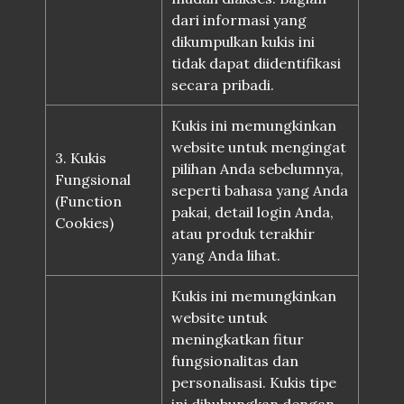
dari informasi yang
dikumpulkan kukis ini
tidak dapat diidentifikasi
secara pribadi.
Kukis ini memungkinkan
website untuk mengingat
3. Kukis
pilihan Anda sebelumnya,
Fungsional
seperti bahasa yang Anda
(Function
pakai, detail login Anda,
Cookies)
atau produk terakhir
yang Anda lihat.
Kukis ini memungkinkan
website untuk
meningkatkan fitur
fungsionalitas dan
personalisasi. Kukis tipe