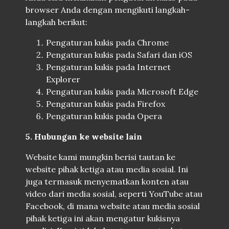
browser Anda dengan mengikuti langkah-
langkah berikut:
Pengaturan kukis pada
Chrome
Pengaturan kukis pada
Safari
dan
iOS
Pengaturan kukis pada
Internet
Explorer
Pengaturan kukis pada
Microsoft Edge
Pengaturan kukis pada
Firefox
Pengaturan kukis pada
Opera
5. Hubungan ke website lain
Website kami mungkin berisi tautan ke
website pihak ketiga atau media sosial. Ini
juga termasuk menyematkan konten atau
video dari media sosial, seperti YouTube atau
Facebook, di mana website atau media sosial
pihak ketiga ini akan mengatur kukisnya