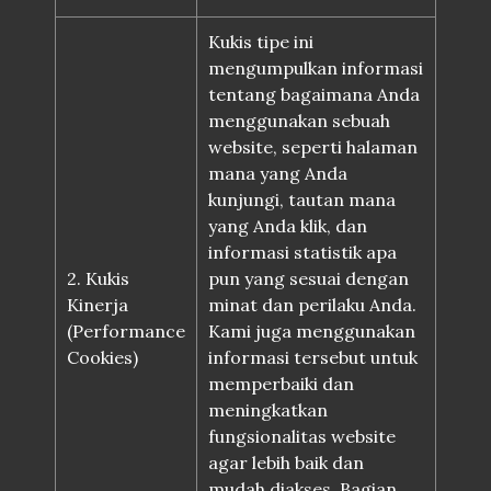
Kukis tipe ini
mengumpulkan informasi
tentang bagaimana Anda
menggunakan sebuah
website, seperti halaman
mana yang Anda
kunjungi, tautan mana
yang Anda klik, dan
informasi statistik apa
2. Kukis
pun yang sesuai dengan
Kinerja
minat dan perilaku Anda.
(Performance
Kami juga menggunakan
Cookies)
informasi tersebut untuk
memperbaiki dan
meningkatkan
fungsionalitas website
agar lebih baik dan
mudah diakses. Bagian