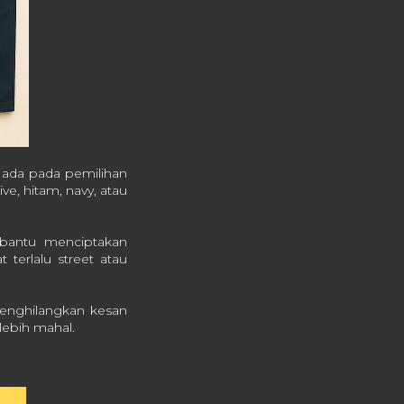
 ada pada pemilihan
e, hitam, navy, atau
mbantu menciptakan
 terlalu street atau
menghilangkan kesan
lebih mahal.