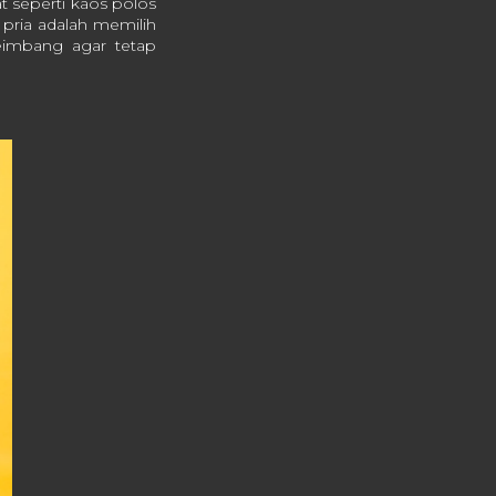
t seperti kaos polos
 pria adalah memilih
seimbang agar tetap