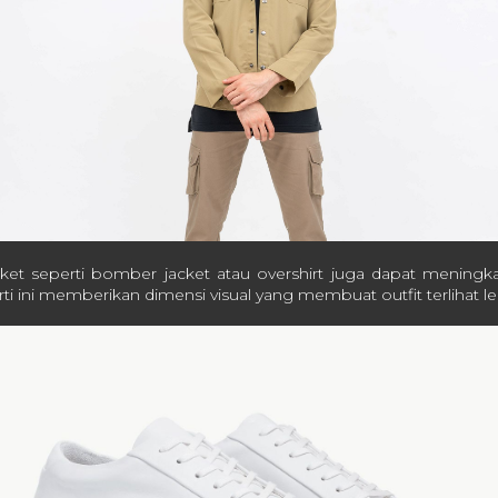
et seperti bomber jacket atau overshirt juga dapat meningkat
rti ini memberikan dimensi visual yang membuat outfit terlihat l