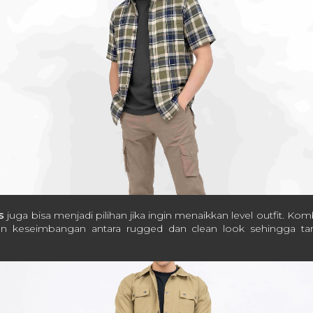
s
juga bisa menjadi pilihan jika ingin menaikkan level outfit. K
 keseimbangan antara rugged dan clean look sehingga tampi