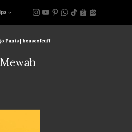
tips
 Pants | houseofcuff
l Mewah