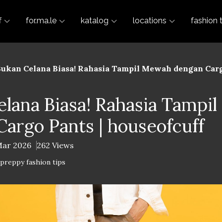
f
for.ma.le
katalog
locations
fashion 
ukan Celana Biasa! Rahasia Tampil Mewah dengan Cargo
elana Biasa! Rahasia Tampi
argo Pants | houseofcuff
Mar 2026
262 Views
-preppy fashion tips