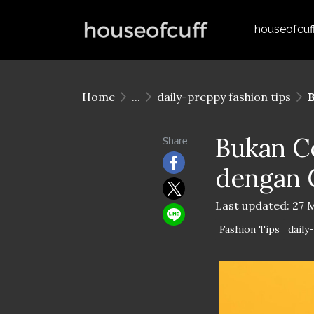
houseofcuf
Home
...
daily-preppy fashion tips
B
Bukan C
Share
dengan C
Last updated: 27 
Fashion Tips
daily