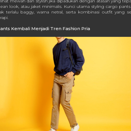
rlihat mewah dan stylish jika dipadukan dengan atasan yang tepa
an look, atau jaket minimalis. Kunci utama styling cargo pants
k terlalu baggy, warna netral, serta kombinasi outfit yang 
rapi.
nts Kembali Menjadi Tren Fashion Pria