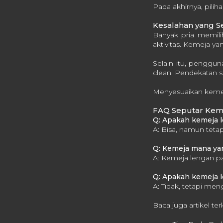
Pada akhirnya, pilih
Kesalahan yang Se
Banyak pria memil
aktivitas. Kemeja ya
Selain itu, penggun
clean. Pendekatan s
Menyesuaikan kemej
FAQ Seputar Keme
Q: Apakah kemeja l
A: Bisa, namun teta
Q: Kemeja mana yan
A: Kemeja lengan p
Q: Apakah kemeja l
A: Tidak, tetapi me
Baca juga artikel ter