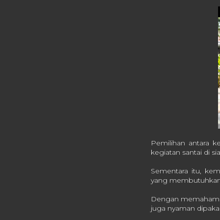
Pemilihan antara k
kegiatan santai di 
Sementara itu, kem
yang membutuhkan t
Dengan memahami keb
juga nyaman dipakai