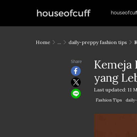
houseofcuf
Home
...
daily-preppy fashion tips
K
Kemeja 
Share
yang Leb
Last updated: 11 
Fashion Tips
daily