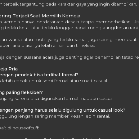
an terbaik tergantung pada karakter gaya yang ingin ditampilkan.
ring Terjadi Saat Memilih Kemeja
ih kemeja hanya berdasarkan desain tanpa memperhatikan uk
ng terlalu ketat atau terlalu longgar dapat mengurangi kesan rapi.
aan warna atau motif yang terlalu ramai juga sering membuat ou
ederhana biasanya lebih aman dan timeless.
a dengan suasana acara juga penting agar penampilan tetap re
ja Pria
engan pendek bisa terlihat formal?
p lebih cocok untuk semi formal atau smart casual.
g paling fleksibel?
anjang karena bisa digunakan formal maupun casual.
engan panjang harus selalu digulung untuk casual look?
nggulung lengan sering memberi kesan lebih santai.
kait di houseofcuff: