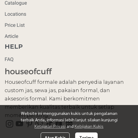
Catalogue
Locations
Price List
Article
HELP
FAQ
Houseofcuff formale adalah penyedia layanan
custom jas, sewa jas, pakaian formal, dan
aksesoris formal. Kami berkomitmen
memberikan kualitas terbaik untuk setiap
Website ini menggunakan kukis untuk pengalaman
momen penting.
terbaik Anda, informasi lebih lanjut silakan kunjungi
Kebijakan Privasi
and
Kebijakan Kukis
Atur Kukis
Terima