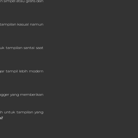
 simpel atau grafis dan
 tampilan kasual namun
uk tampilan santai saat
gar tampil lebih modern
 jogger yang memberikan
ish untuk tampilan yang
i!