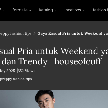
f
for.ma.le
katalog
locations
fashion 
reppy fashion tips
Gaya Kasual Pria untuk Weekend ya
sual Pria untuk Weekend y
dan Trendy | houseofcuff
May 2025
652 Views
-preppy fashion tips