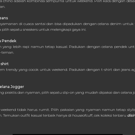
na chino adalah kombinasi sempurna untuk weekend. Pilih kaos dengan desain
an.
eans
yamanan di cuaca santai dan bisa dipadukan dengan celana denim untuk
 pilih sepatu sneakers untuk melengkapi gaya ini.
na Pendek
han yang lebih rapi namun tetap kasual. Padukan dengan celana pendek unt
-teman.
shirt
em trendy yang cocok untuk weekend. Padukan dengan t-shirt dan jeans a
Celana Jogger
g praktis dan nyaman, pilih sepatu slip-on yang mudah dipakai dan celana
 weekend tidak harus rumit. Pilih pakaian yang nyaman namun tetap styl
 Temukan outfit kasual terbaik hanya di houseofcuff, cek koleksi terbaru
disin