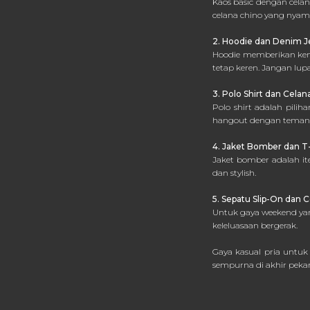
Kaos basic dengan cela
celana chino yang nyam
2. Hoodie dan Denim J
Hoodie memberikan ken
tetap keren. Jangan lupa
3. Polo Shirt dan Cela
Polo shirt adalah pili
hangout dengan teman
4. Jaket Bomber dan T-
Jaket bomber adalah it
dan stylish.
5. Sepatu Slip-On dan 
Untuk gaya weekend yan
keleluasaan bergerak.
Gaya kasual pria untuk
sempurna di akhir pekan.