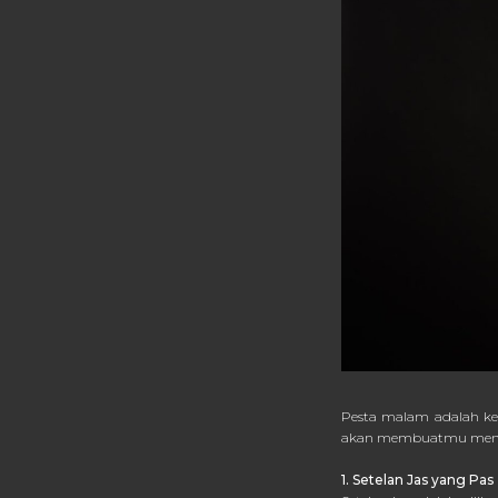
Pesta malam adalah ke
akan membuatmu menja
1. Setelan Jas yang Pas