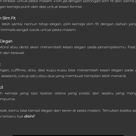
han terbaik untuk pesta malam. Pilih jas dengan potongan slim fit dan warna 
gan kemeja putih dan dasi untuk kesan formal.
 Slim Fit
 lebih santai namun tetap elegan, pilih kemeja slim fit dengan bahan ya
minimalis sangat cocok untuk pesta malam.
 Elegan
 oxford atau derbi akan menambah kesan elegan pada penampilanmu. Pas
ih dan terawat.
t
 tangan, cufflinks, atau dasi kupu-kupu bisa menambah kesan elegan pad
 aksesoris, cukup satu atau dua yang membuat tampilan lebih menarik.
il
kerah kemeja yang rapi, lipatan celana yang presisi, dan sepatu yang m
empurna.
pat, kamu bisa tampil elegan dan keren di pesta malam. Temukan koleksi pak
ksi terbaru nya
disini!