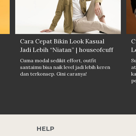
Cara Cepat Bikin Look Kasual
C
Jadi Lebih “Niatan” | houseofcuff
L
Cuma modal sedikit effort, outfit
S
santaimu bisa naik level jadi lebih keren
at
dan terkonsep. Gini caranya!
k
pe
HELP