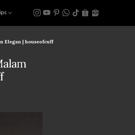
tips
 Elegan | houseofcuff
Malam
f