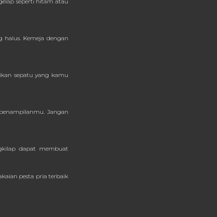
gelap seperti hitam atau
ng halus. Kemeja dengan
tikan sepatu yang kamu
a penampilanmu. Jangan
engkilap dapat membuat
aian pesta pria terbaik