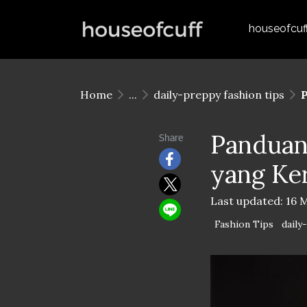
houseofcuf
Home
...
daily-preppy fashion tips
P
Panduan
Share
yang Ker
Last updated: 16 
Fashion Tips
daily