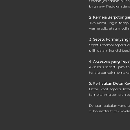
Setelan jas adalah pili
biru navy. Padukan den
2. Kemeja Berpotongan
Jika kamu ingin tampil
warna solid atau motif 
3. Sepatu Formal yang
Sepatu formal seperti
pilih dalam kondisi bers
4. Aksesoris yang Tepa
Aksesoris seperti jam
terlalu banyak memakai
5. Perhatikan Detail Kec
Detail kecil seperti 
tampilanmu semakin s
Dengan pakaian yang te
di houseofcuff, cek kole