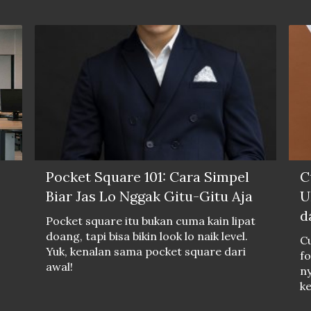
Pocket Square 101: Cara Simpel
C
Biar Jas Lo Nggak Gitu-Gitu Aja
U
d
Pocket square itu bukan cuma kain lipat
doang, tapi bisa bikin look lo naik level.
Cu
Yuk, kenalan sama pocket square dari
fo
awal!
ny
k