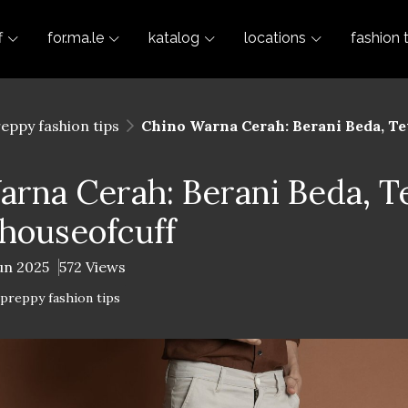
f
for.ma.le
katalog
locations
fashion 
reppy fashion tips
Chino Warna Cerah: Berani Beda, Tet
rna Cerah: Berani Beda, T
| houseofcuff
un 2025
572 Views
-preppy fashion tips