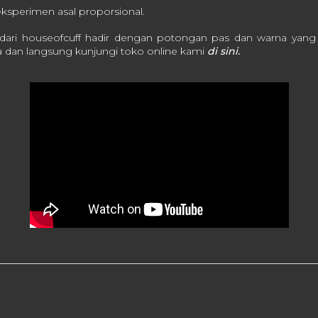
eksperimen asal proporsional.
 dari houseofcuff hadir dengan potongan pas dan warna yang
a dan langsung kunjungi toko online kami
di sini.