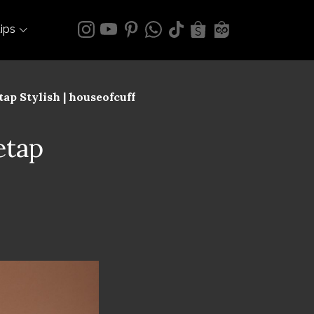
tips
ap Stylish | houseofcuff
etap