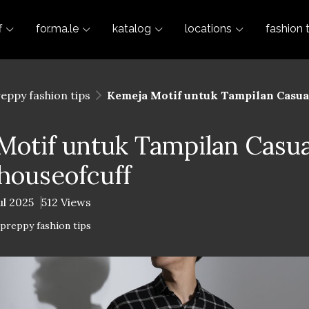
f
for.ma.le
katalog
locations
fashion 
reppy fashion tips
Kemeja Motif untuk Tampilan Casual
otif untuk Tampilan Casua
 houseofcuff
ul 2025
512 Views
-preppy fashion tips