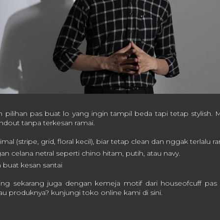
pilihan pas buat lo yang ingin tampil beda tapi tetap stylish. 
andout tanpa terkesan ramai.
mal (stripe, grid, floral kecil), b
iar tetap clean dan nggak terlalu ra
n celana netral seperti c
hino hitam, putih, atau navy.
 buat kesan santai
ing sekarang juga dengan kemeja motif dari houseofcuff pas 
u produknya? kunjungi toko online kami di sini.