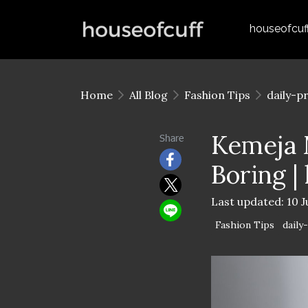
houseofcuf
Home
All Blog
Fashion Tips
daily-p
Kemeja M
Share
Boring |
Last updated: 10 J
Fashion Tips
daily