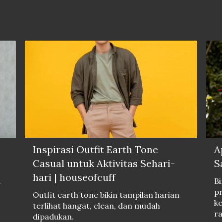
Inspirasi Outfit Earth Tone
A
Casual untuk Aktivitas Sehari-
S
hari | houseofcuff
i
Bi
pr
Outfit earth tone bikin tampilan harian
ke
terlihat hangat, clean, dan mudah
ra
dipadukan.