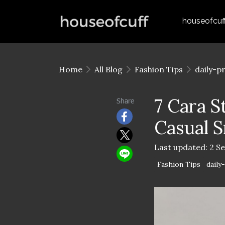
houseofcuf
Home
All Blog
Fashion Tips
daily-p
7 Cara S
Share
Casual S
Last updated: 2 S
Fashion Tips
daily