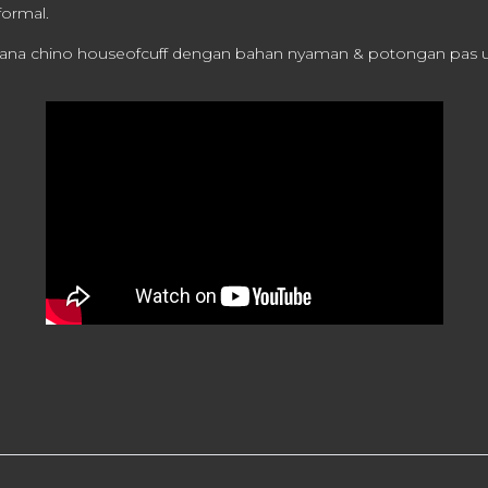
formal.
lana chino houseofcuff dengan bahan nyaman & potongan pas