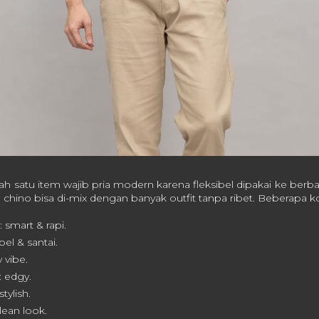
lah satu item wajib pria modern karena fleksibel dipakai ke berbag
 chino bisa di-mix dengan banyak outfit tanpa ribet. Beberapa k
 smart & rapi.
pel & santai.
 vibe.
 edgy.
tylish.
clean look.