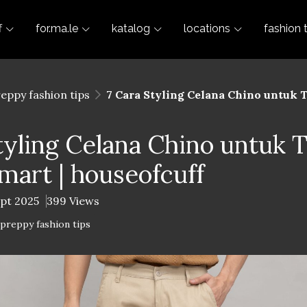
f
for.ma.le
katalog
locations
fashion 
reppy fashion tips
7 Cara Styling Celana Chino untuk T
tyling Celana Chino untuk 
mart | houseofcuff
ept 2025
399 Views
-preppy fashion tips