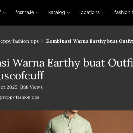
f
for.ma.le
katalog
locations
fashion 
reppy fashion tips
Kombinasi Warna Earthy buat Outfit 
i Warna Earthy buat Outfi
ouseofcuff
Oct 2025
388 Views
-preppy fashion tips