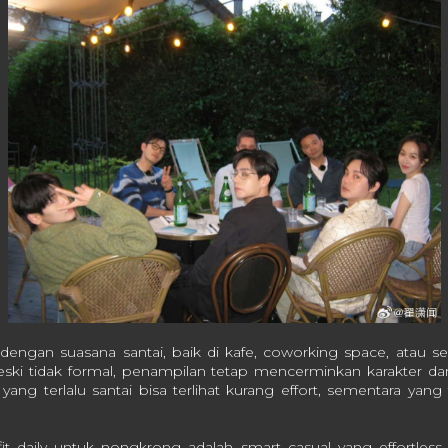
dengan suasana santai, baik di kafe, coworking space, atau s
ki tidak formal, penampilan tetap mencerminkan karakter da
 yang terlalu santai bisa terlihat kurang effort, sementara yang 
t daily untuk nongkrong adalah smart casual yang effortless. 