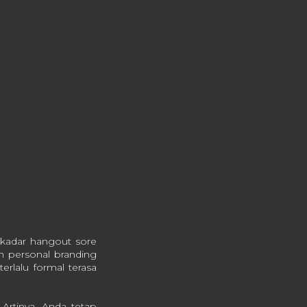
ekadar hangout sore
n personal branding
terlalu formal terasa
Artinya, Anda tetap