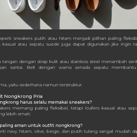
perti sneakers putih atau hitam menjadi pilihan paling fleksibe
 kasual atau sepatu suede juga dapat digunakan jika ingin tam
am tangan dengan strap kulit atau stainless steel menambah se
san santai. Belt dengan warna senada sepatu membant
a, yaitu sederhana namun terstruktur.
it Nongkrong Pria
ongkrong harus selalu memakai sneakers?
eakers memang paling fleksibel, tetapi loafers kasual atau se
ang lebih smart.
paling aman untuk outfit nongkrong?
erti navy, hitam, olive, beige, dan putih tulang sangat mudah di