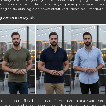
un memiliki struktur dan proporsi yang jelas pada setiap item 
ang selalu diusung oleh houseofcuff, yaitu clean look, maskulin
ng Aman dan Stylish
ilihan paling fleksibel untuk outfit nongkrong pria. Warna sepert
 abu-abu memberikan kesan clean dan mudah dipadukan den