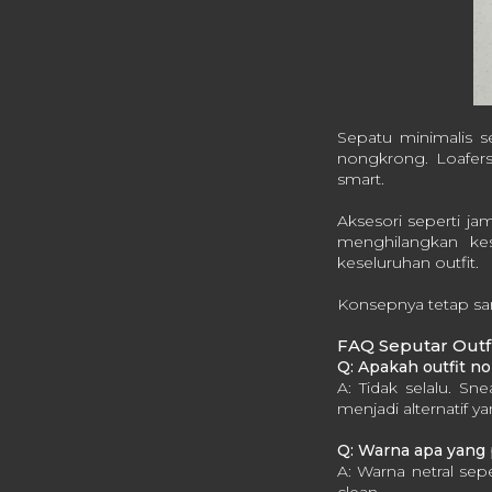
Sepatu minimalis se
nongkrong. Loafers
smart.
Aksesori seperti j
menghilangkan ke
keseluruhan outfit.
Konsepnya tetap sam
FAQ Seputar Outf
Q: Apakah outfit n
A: Tidak selalu. Sn
menjadi alternatif y
Q: Warna apa yang 
A: Warna netral sep
clean.