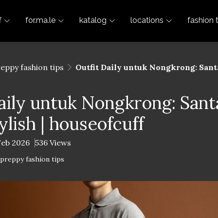
f
for.ma.le
katalog
locations
fashion 
reppy fashion tips
Outfit Daily untuk Nongkrong: Santai
aily untuk Nongkrong: Santa
ylish | houseofcuff
Feb 2026
536 Views
-preppy fashion tips