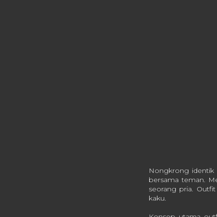
Nongkrong identik 
bersama teman. Mes
seorang pria. Outfit
kaku.
Konsep utama outfi