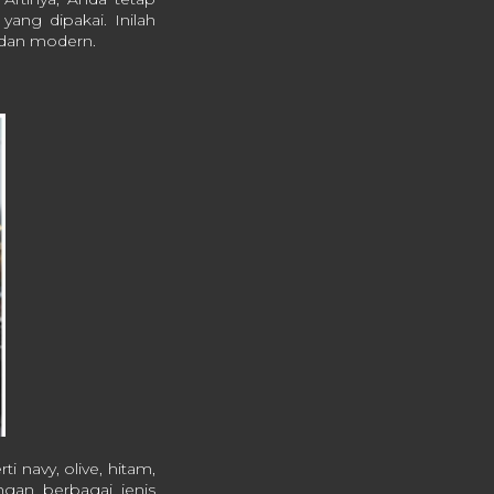
yang dipakai. Inilah
, dan modern.
i navy, olive, hitam,
gan berbagai jenis