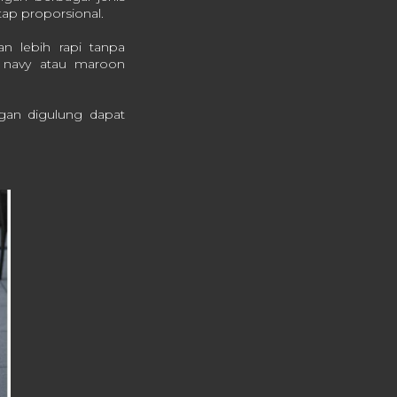
etap proporsional.
n lebih rapi tanpa
i navy atau maroon
ngan digulung dapat