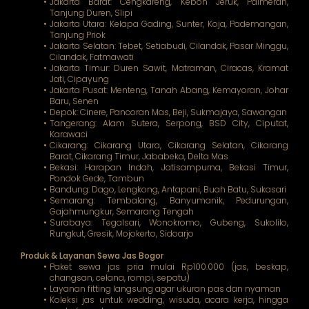
Jakarta Barat: Cengkareng, Kebon Jeruk, Palmerah,
Tanjung Duren, Slipi
Jakarta Utara: Kelapa Gading, Sunter, Koja, Pademangan,
Tanjung Priok
Jakarta Selatan: Tebet, Setiabudi, Cilandak, Pasar Minggu,
Cilandak, Fatmawati
Jakarta Timur: Duren Sawit, Matraman, Ciracas, Kramat
Jati, Cipayung
Jakarta Pusat: Menteng, Tanah Abang, Kemayoran, Johar
Baru, Senen
Depok: Cinere, Pancoran Mas, Beji, Sukmajaya, Sawangan
Tangerang: Alam Sutera, Serpong, BSD City, Ciputat,
Karawaci
Cikarang: Cikarang Utara, Cikarang Selatan, Cikarang
Barat, Cikarang Timur, Jababeka, Delta Mas
Bekasi: Harapan Indah, Jatisampurna, Bekasi Timur,
Pondok Gede, Tambun
Bandung: Dago, Lengkong, Antapani, Buah Batu, Sukasari
Semarang: Tembalang, Banyumanik, Pedurungan,
Gajahmungkur, Semarang Tengah
Surabaya: Tegalsari, Wonokromo, Gubeng, Sukolilo,
Rungkut, Gresik, Mojokerto, Sidoarjo
Produk & Layanan Sewa Jas Bogor
Paket sewa jas pria mulai Rp100.000 (jas, beskap,
changsan, celana, rompi, sepatu)
Layanan fitting langsung agar ukuran pas dan nyaman
Koleksi jas untuk wedding, wisuda, acara kerja, hingga