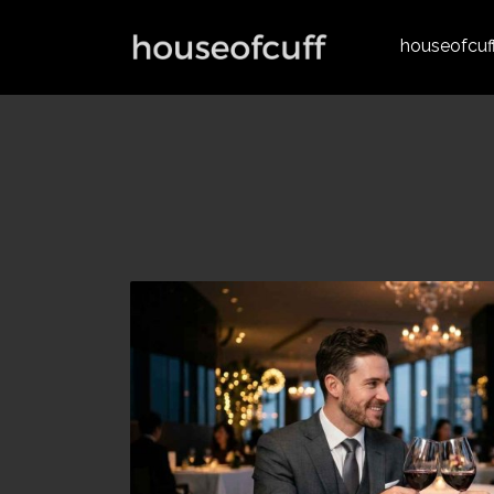
houseofcuf