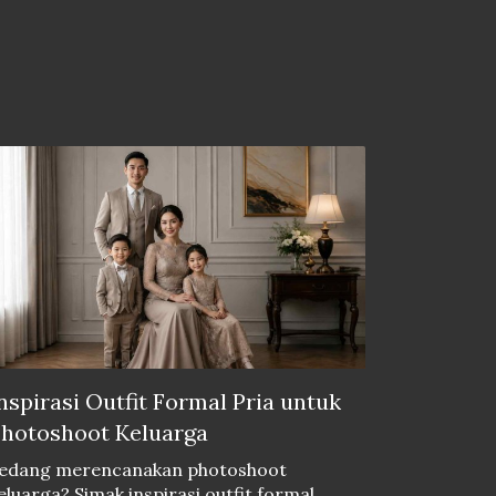
nspirasi Outfit Formal Pria untuk
hotoshoot Keluarga
edang merencanakan photoshoot
eluarga? Simak inspirasi outfit formal