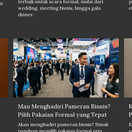
terbaik untuk acara formal, mulai dari
p
an
wedding, meeting bisnis, hingga gala
e
dinner.
Mau Menghadiri Pameran Bisnis?
K
Pilih Pakaian Formal yang Tepat
P
Akan menghadiri pameran bisnis? Simak
K
panduan memilih pakaian formal pria,
p