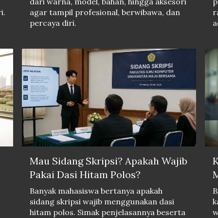
dari warna, model, bahan, hingga aksesori
p
i.
agar tampil profesional, berwibawa, dan
r
percaya diri.
a
Mau Sidang Skripsi? Apakah Wajib
K
Pakai Dasi Hitam Polos?
M
Banyak mahasiswa bertanya apakah
B
sidang skripsi wajib menggunakan dasi
k
hitam polos. Simak penjelasannya beserta
w