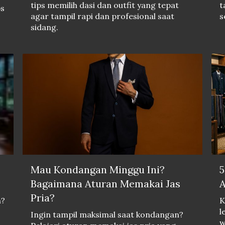
tips memilih dasi dan outfit yang tepat
t
ps
agar tampil rapi dan profesional saat
s
sidang.
Mau Kondangan Minggu Ini?
5
Bagaimana Aturan Memakai Jas
A
Pria?
n?
K
l
Ingin tampil maksimal saat kondangan?
w