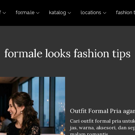
f
for.ma.le
katalog
locations
fashion 
formale looks fashion tips
Outfit Formal Pria aga
Cari outfit formal pria unt
jas, warna, aksesori, dan s
malam romantis.