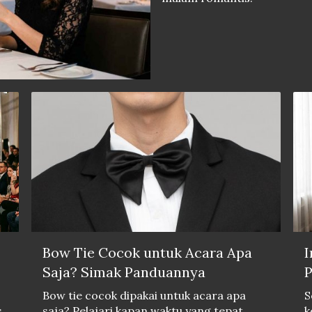
Bow Tie Cocok untuk Acara Apa
I
Saja? Simak Panduannya
P
Bow tie cocok dipakai untuk acara apa
S
s
saja? Pelajari kapan waktu yang tepat
k