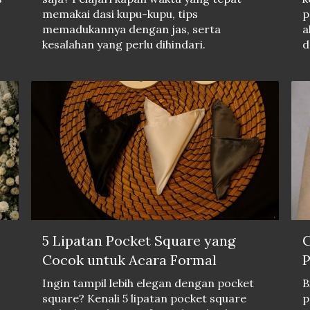
memakai dasi kupu-kupu, tips
p
memadukannya dengan jas, serta
a
kesalahan yang perlu dihindari.
d
5 Lipatan Pocket Square yang
C
Cocok untuk Acara Formal
P
Ingin tampil lebih elegan dengan pocket
B
square? Kenali 5 lipatan pocket square
p