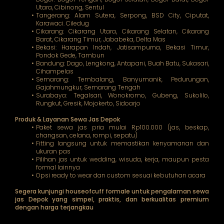
Utara, Cibinong, Sentul
Tangerang: Alam Sutera, Serpong, BSD City, Ciputat,
Karawaci. Ciledug
Cikarang: Cikarang Utara, Cikarang Selatan, Cikarang
Barat, Cikarang Timur, Jababeka, Delta Mas
Bekasi: Harapan Indah, Jatisampurna, Bekasi Timur,
Pondok Gede, Tambun
Bandung: Dago, Lengkong, Antapani, Buah Batu, Sukasari,
Cihampelas
Semarang: Tembalang, Banyumanik, Pedurungan,
Gajahmungkur, Semarang Tengah
Surabaya: Tegalsari, Wonokromo, Gubeng, Sukolilo,
Rungkut, Gresik, Mojokerto, Sidoarjo
Produk & Layanan Sewa Jas Depok
Paket sewa jas pria mulai Rp100.000 (jas, beskap,
changsan, celana, rompi, sepatu)
Fitting langsung untuk memastikan kenyamanan dan
ukuran pas
Pilihan jas untuk wedding, wisuda, kerja, maupun pesta
formal lainnya
Opsi ready to wear dan custom sesuai kebutuhan acara
Segera kunjungi houseofcuff formale untuk pengalaman sewa
jas Depok yang simpel, praktis, dan berkualitas premium
dengan harga terjangkau