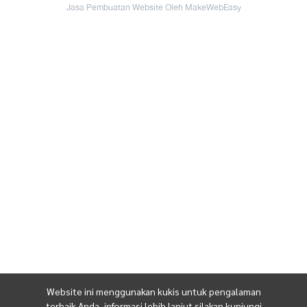
Jasa Pembuatan Website Oleh MakeWebEasy
Website ini menggunakan kukis untuk pengalaman
terbaik Anda, informasi lebih lanjut silakan kunjungi