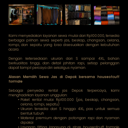
Kami menyediakan layanan sewa mulai dari Rp100.000, tersedia
berbagai pilihan sewa seperti jas, beskap, changsan, celana,
rompi, dan sepatu yang bisa disesuaikan dengan kebutuhan
acara.
Dengan ketersediaan ukuran dari S sampai 4XL, bahan
berkualitas tinggi, dan detail jahitan rapi, setiap pelanggan
dapat tampil percaya diri sekaligus nyaman.
Alasan Memilih Sewa Jas di Depok bersama houseofcuff
formale
Sebagai penyedia rental jas Depok terpercaya, kami
menghadirkan layanan unggulan:
Paket rental mulai Rp100.000 (jas, beskap, changsan,
celana, rompi, sepatu)
Ukuran tersedia dari S hingga 4XL, pas untuk semua
bentuk tubuh
Material premium dengan potongan rapi dan nyaman
dipakai
Layanan fitting langsung di store houseofcuff formale