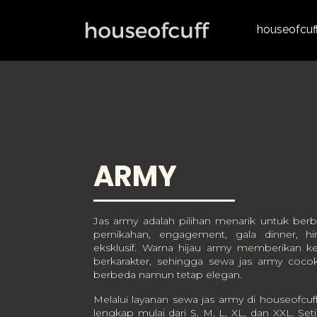
houseofcuf
ARMY
Jas army adalah pilihan menarik untuk berb
pernikahan, engagement, gala dinner, hi
eksklusif. Warna hijau army memberikan k
berkarakter, sehingga sewa jas army cocok
berbeda namun tetap elegan.
Melalui layanan sewa jas army di houseofcuff
lengkap mulai dari S, M, L, XL, dan XXL. Set