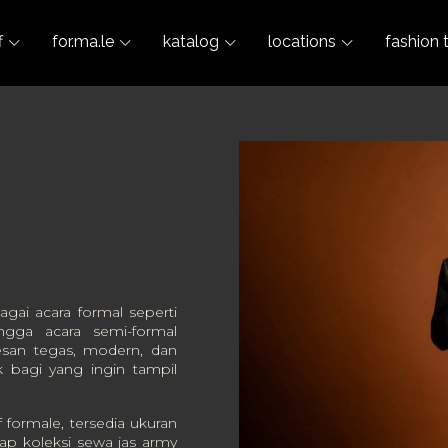
f
for.ma.le
katalog
locations
fashion 
agai acara formal seperti
ngga acara semi-formal
esan tegas, modern, dan
 bagi yang ingin tampil
 formale, tersedia ukuran
iap koleksi sewa jas army