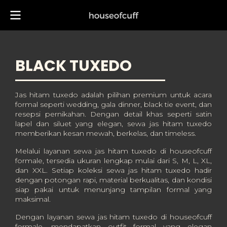
BLACK TUXEDO
Jas hitam tuxedo adalah pilihan premium untuk acara
formal seperti wedding, gala dinner, black tie event, dan
resepsi pernikahan. Dengan detail khas seperti satin
lapel dan siluet yang elegan, sewa jas hitam tuxedo
memberikan kesan mewah, berkelas, dan timeless.
Melalui layanan sewa jas hitam tuxedo di houseofcuff
formale, tersedia ukuran lengkap mulai dari S, M, L, XL,
dan XXL. Setiap koleksi sewa jas hitam tuxedo hadir
dengan potongan rapi, material berkualitas, dan kondisi
siap pakai untuk menunjang tampilan formal yang
maksimal.
Dengan layanan sewa jas hitam tuxedo di houseofcuff
formale, mendapatkan outfit formal yang elegan