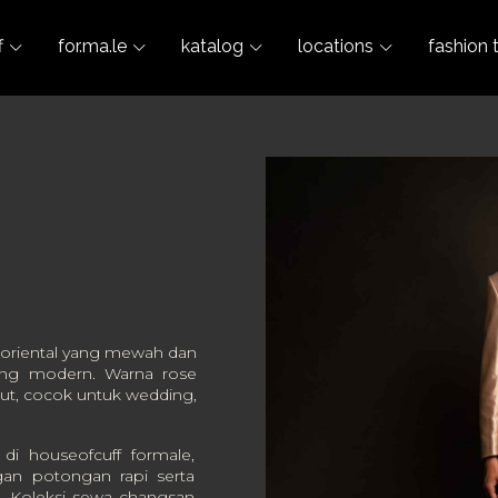
f
for.ma.le
katalog
locations
fashion 
oriental yang mewah dan
ang modern. Warna rose
ut, cocok untuk wedding,
di houseofcuff formale,
gan potongan rapi serta
n. Koleksi sewa changsan