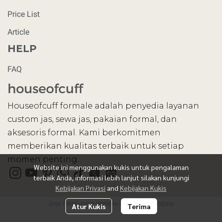
Price List
Article
HELP
FAQ
Houseofcuff formale adalah penyedia layanan
custom jas, sewa jas, pakaian formal, dan
aksesoris formal. Kami berkomitmen
memberikan kualitas terbaik untuk setiap
momen penting.
Website ini menggunakan kukis untuk pengalaman
terbaik Anda, informasi lebih lanjut silakan kunjungi
Kebijakan Privasi
and
Kebijakan Kukis
Jasa Pembuatan Website Oleh MakeWebEasy
Atur Kukis
Terima