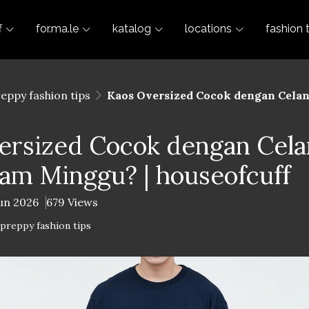
f
for.ma.le
katalog
locations
fashion 
reppy fashion tips
Kaos Oversized Cocok dengan Celan
ersized Cocok dengan Cela
am Minggu? | houseofcuff
Jun 2026
679 Views
-preppy fashion tips