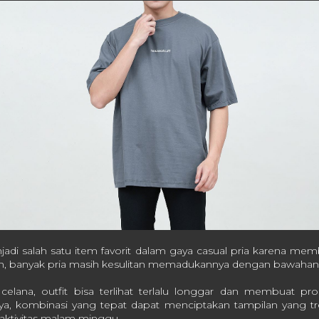
adi salah satu item favorit dalam gaya casual pria karena mem
 banyak pria masih kesulitan memadukannya dengan bawahan 
 celana, outfit bisa terlihat terlalu longgar dan membuat pr
ya, kombinasi yang tepat dapat menciptakan tampilan yang tre
 aktivitas malam minggu.