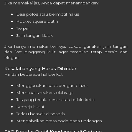
Jika memakai jas, Anda dapat menambahkan:
Dasi polos atau bermotif halus
Pocket square putih
Tie pin
Jam tangan klasik
Jika hanya memakai kemeja, cukup gunakan jam tangan
dan ikat pinggang kulit agar tampilan tetap bersih dan
elegan.
Kesalahan yang Harus Dihindari
Hindari beberapa hal berikut:
Menggunakan kaos dengan blazer
Memakai sneakers olahraga
Jas yang terlalu besar atau terlalu ketat
Kemeja kusut
Terlalu banyak aksesoris
Mengabaikan dress code pada undangan
FAQ Seputar Outfit Kondangan di Gedung