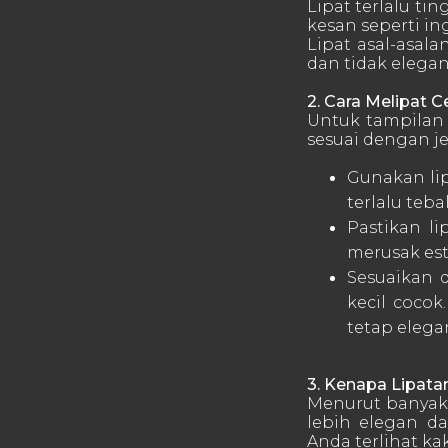
Lipat terlalu ti
kesan seperti in
Lipat asal-asal
dan tidak elegan
2. Cara Melipat 
Untuk tampilan 
sesuai dengan je
Gunakan lip
terlalu tebal
Pastikan li
merusak est
Sesuaikan 
kecil cocok
tetap elega
3. Kenapa Lipata
Menurut banyak 
lebih elegan d
Anda terlihat k