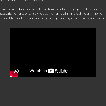
tetap tampak proporsional.
pribadian dan acara, pilih antara pin tie tunggal untuk tampi
aksesoris lengkap untuk gaya yang lebih mewah dan menonjo
eofcuff formale atau bisa langsung kunjungi halaman kami
di sini