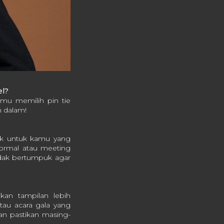
el?
kamu memilih pin tie
h dalam!
aik untuk kamu yang
 formal atau meeting
tidak bertumpuk agar
kan tampilan lebih
tau acara gala yang
dan pastikan masing-