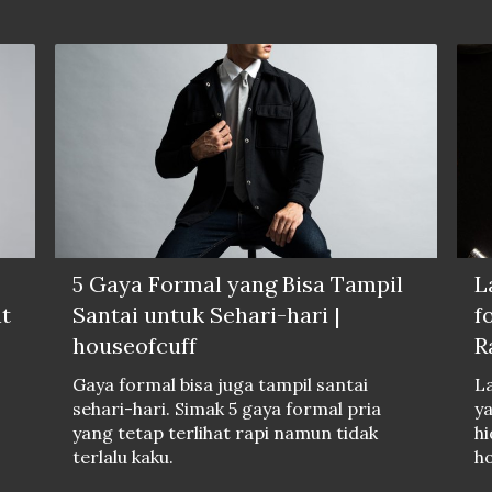
5 Gaya Formal yang Bisa Tampil
L
nt
Santai untuk Sehari-hari |
f
houseofcuff
R
Gaya formal bisa juga tampil santai
La
sehari-hari. Simak 5 gaya formal pria
ya
yang tetap terlihat rapi namun tidak
hi
terlalu kaku.
ho