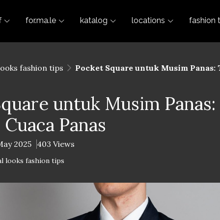
f
for.ma.le
katalog
locations
fashion 
looks fashion tips
Pocket Square untuk Musim Panas: 
Square untuk Musim Panas:
i Cuaca Panas
May 2025
403 Views
l looks fashion tips