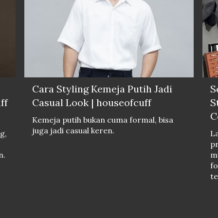
Cara Styling Kemeja Putih Jadi
S
ff
Casual Look | houseofcuff
S
C
Kemeja putih bukan cuma formal, bisa
juga jadi casual keren.
g,
La
pr
n.
mu
fo
te