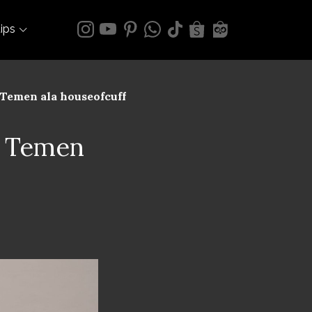
tips
Temen ala houseofcuff
g Temen