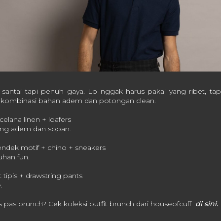
antai tapi penuh gaya. Lo nggak harus pakai yang ribet, tapi 
: kombinasi bahan adem dan potongan clean.
 celana linen + loafers
ang adem dan sopan.
ndek motif + chino + sneakers
uhan fun.
 tipis + drawstring pants
.
ss pas brunch? Cek koleksi outfit brunch dari houseofcuff
di sini.