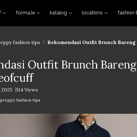
f
for.ma.le
katalog
locations
fashion 
reppy fashion tips
Rekomendasi Outfit Brunch Bareng 
dasi Outfit Brunch Baren
eofcuff
l 2025
514 Views
-preppy fashion tips