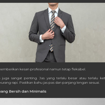
 memberikan kesan profesional namun tetap fleksibel.
jas juga sangat penting. Jas yang terlalu besar atau terlalu 
kurang rapi. Pastikan bahu jas pas dan panjang lengan sesuai.
ang Bersih dan Minimalis