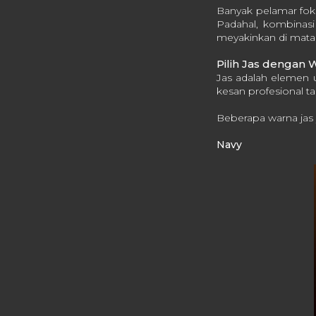
Banyak pelamar fok
Padahal, kombinasi
meyakinkan di mata 
Pilih Jas dengan 
Jas adalah elemen u
kesan profesional ta
Beberapa warna jas 
Navy