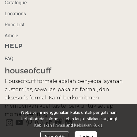
Catalogue
Locations
Price List
Article
HELP
FAQ
Houseofcuff formale adalah penyedia layanan
custom jas, sewa jas, pakaian formal, dan
aksesoris formal. Kami berkomitmen
memberikan kualitas terbaik untuk setiap
Website ini menggunakan kukis untuk pengalaman
momen penting.
terbaik Anda, informasi lebih lanjut silakan kunjungi
Kebijakan Privasi
and
Kebijakan Kukis
Atur Kukis
Terima