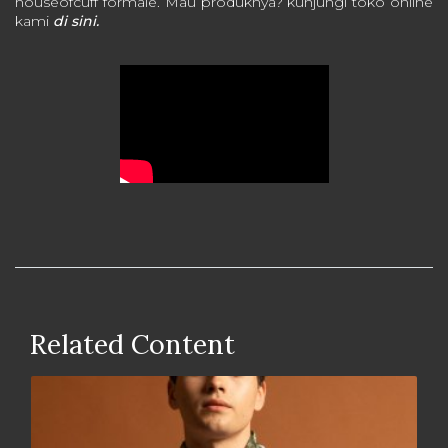
houseofcuff formale. Mau produknya? kunjungi toko online
kami
di sini.
Related Content