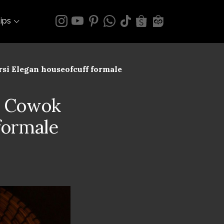
tips
si Elegan houseofcuff formale
t Cowok
formale