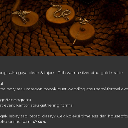
g suka gaya clean & tajam. Pilih warna silver atau gold matte.
al
rna navy atau maroon cocok buat wedding atau semi-formal eve
Logo/Monogram)
t event kantor atau gathering formal.
gak lebay tapi tetap classy? Cek koleksi timeless dari houseofcu
toko online kami
di sini.