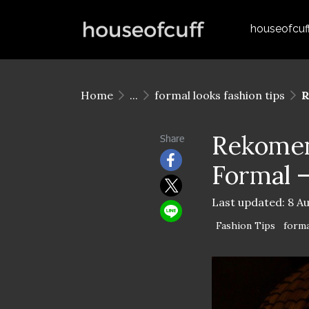
houseofcuf
Home
...
formal looks fashion tips
R
Rekomen
Share
Formal —
Last updated: 8 A
Fashion Tips
forma