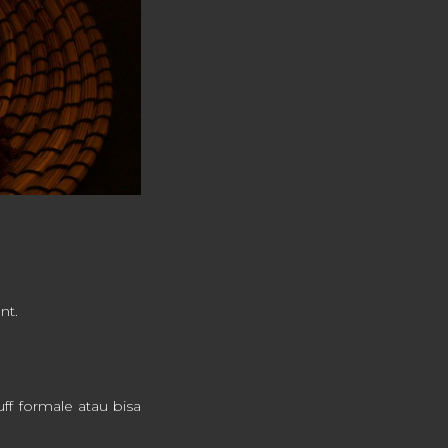
nt.
ff formale atau bisa