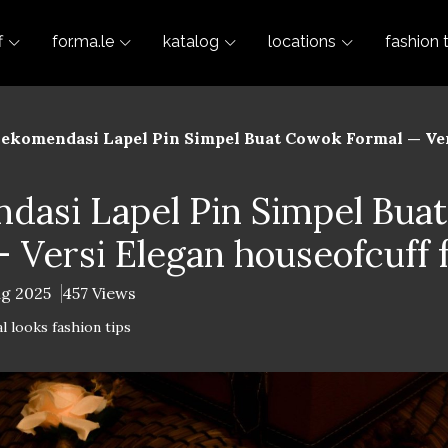
f
for.ma.le
katalog
locations
fashion 
ekomendasi Lapel Pin Simpel Buat Cowok Formal — Ver
dasi Lapel Pin Simpel Bua
 Versi Elegan houseofcuff 
ug 2025
457 Views
l looks fashion tips