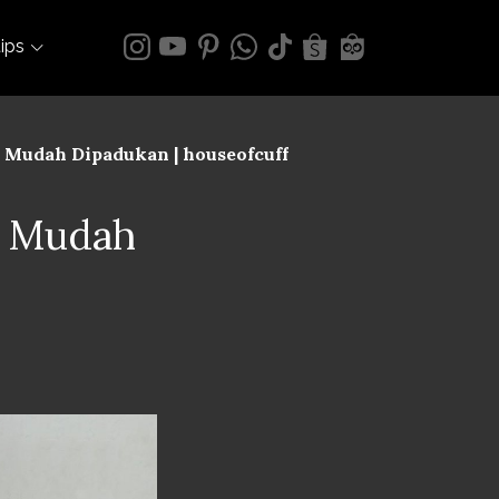
tips
n Mudah Dipadukan | houseofcuff
n Mudah