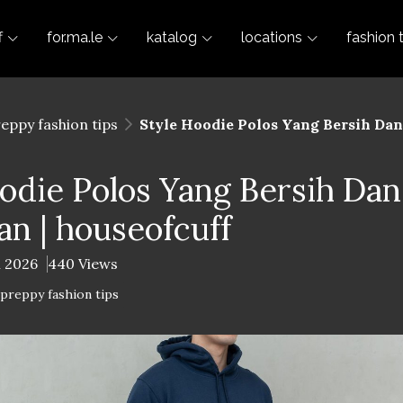
f
for.ma.le
katalog
locations
fashion 
reppy fashion tips
Style Hoodie Polos Yang Bersih Da
oodie Polos Yang Bersih Da
n | houseofcuff
l 2026
440 Views
-preppy fashion tips