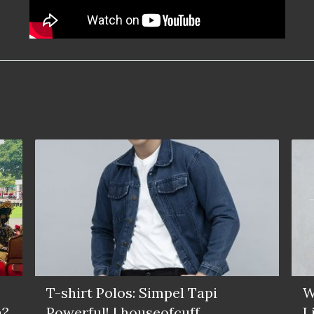
T-shirt Polos: Simpel Tapi
W
a?
Powerful! | houseofcuff
L