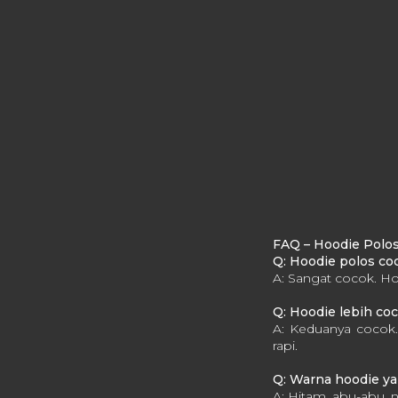
FAQ – Hoodie Polos
Q: Hoodie polos coc
A: Sangat cocok. Ho
Q: Hoodie lebih co
A: Keduanya cocok.
rapi.
Q: Warna hoodie y
A: Hitam, abu-abu, n