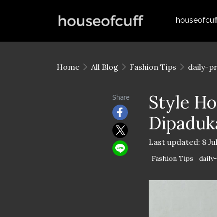
houseofcuf
Home
All Blog
Fashion Tips
daily-p
Style H
Share
Dipaduka
Last updated: 8 Ju
Fashion Tips
daily