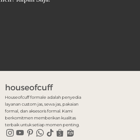
Houseofcuff formale adalah penyedia
layanan custom jas, sewa jas, pakaian
formal, dan aksesoris formal. Kami
berkomitmen memberikan kualitas
terbaik untuk setiap momen penting.