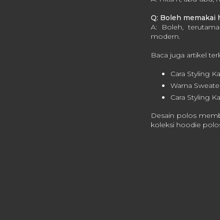
Q: Boleh memakai 
A: Boleh, terutam
modern.
Baca juga artikel ter
Cara Styling K
Warna Sweater
Cara Styling K
Desain polos membu
koleksi hoodie polo