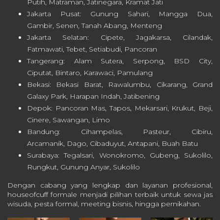
Putih, Matraman, Jatinegara, Kramat Jati
Jakarta Pusat: Gunung Sahari, Mangga Dua,
Gambir, Senen, Tanah Abang, Menteng
Jakarta Selatan: Cipete, Jagakarsa, Cilandak,
Fatmawati, Tebet, Setiabudi, Pancoran
Tangerang: Alam Sutera, Serpong, BSD City,
Ciputat, Bintaro, Karawaci, Pamulang
Bekasi: Bekasi Barat, Rawalumbu, Cikarang, Grand
Galaxy Park, Harapan Indah, Jatibening
Depok: Pancoran Mas, Tapos, Mekarsari, Krukut, Beji,
Cinere, Sawangan, Limo
Bandung: Cihampelas, Pasteur, Cibiru,
Arcamanik, Dago, Cibaduyut, Antapani, Buah Batu
Surabaya: Tegalsari, Wonokromo, Gubeng, Sukolilo,
Rungkut, Gunung Anyar, Sukolilo
Dengan cabang yang lengkap dan layanan profesional,
houseofcuff formale menjadi pilihan terbaik untuk sewa jas
wisuda, pesta formal, meeting bisnis, hingga pernikahan.