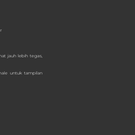
r
at jauh lebih tegas,
male untuk tampilan