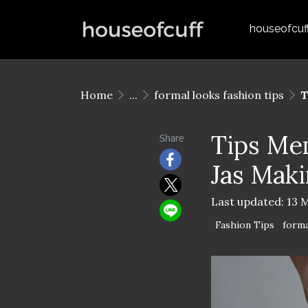
houseofcuf
Home
...
formal looks fashion tips
T
Tips Mem
Share
Jas Maki
Last updated: 13 
Fashion Tips
forma