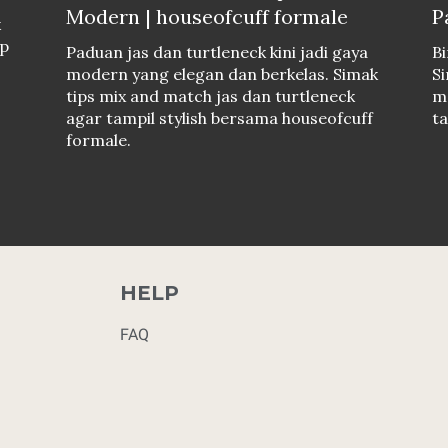
Modern | houseofcuff formale
P
k
ap
Paduan jas dan turtleneck kini jadi gaya
B
modern yang elegan dan berkelas. Simak
Si
tips mix and match jas dan turtleneck
m
agar tampil stylish bersama houseofcuff
ta
formale.
HELP
FAQ