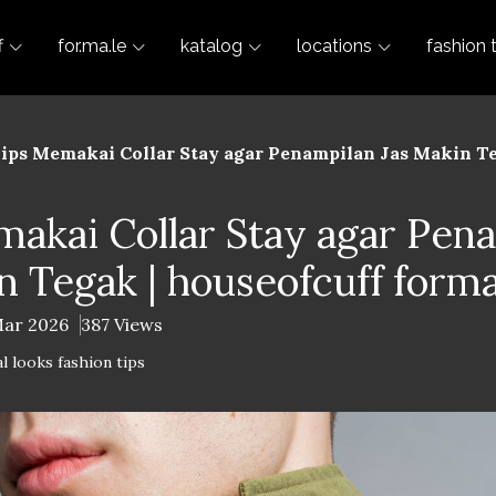
f
for.ma.le
katalog
locations
fashion 
ips Memakai Collar Stay agar Penampilan Jas Makin Te
akai Collar Stay agar Pen
n Tegak | houseofcuff form
Mar 2026
387 Views
l looks fashion tips