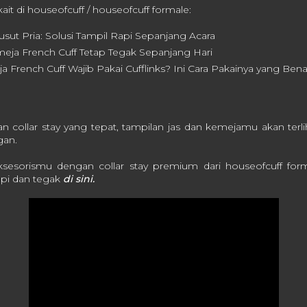
kait di houseofcuff / houseofcuff formale:
sut Pria: Solusi Tampil Rapi Sepanjang Acara
meja French Cuff Tetap Tegak Sepanjang Hari
French Cuff Wajib Pakai Cufflinks? Ini Cara Pakainya yang Bena
ollar stay yang tepat, tampilan jas dan kemejamu akan terlih
gan.
ksesorismu dengan collar stay premium dari houseofcuff for
rapi dan tegak
di sini.