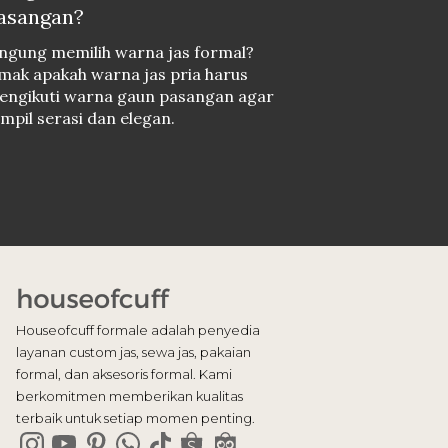
asangan?
ingung memilih warna jas formal?
mak apakah warna jas pria harus
engikuti warna gaun pasangan agar
mpil serasi dan elegan.
Houseofcuff formale adalah penyedia
layanan custom jas, sewa jas, pakaian
formal, dan aksesoris formal. Kami
berkomitmen memberikan kualitas
terbaik untuk setiap momen penting.