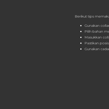
Berikut tips memaka
Gunakan collar
Pilih bahan me
Masukkan colla
Pastikan posisi
Gunakan cadang