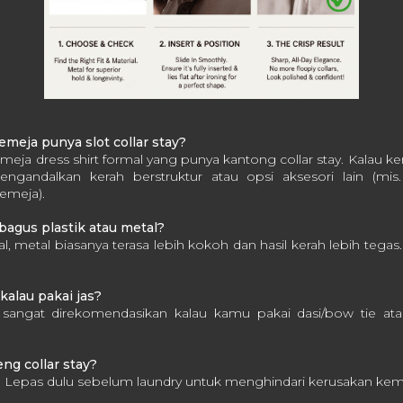
meja punya slot collar stay?
kemeja dress shirt formal yang punya kantong collar stay. Kalau 
ngandalkan kerah berstruktur atau opsi aksesori lain (mis.
emeja).
 bagus plastik atau metal?
l, metal biasanya terasa lebih kokoh dan hasil kerah lebih tegas
 kalau pakai jas?
pi sangat direkomendasikan kalau kamu pakai dasi/bow tie at
eng collar stay?
. Lepas dulu sebelum laundry untuk menghindari kerusakan kemej