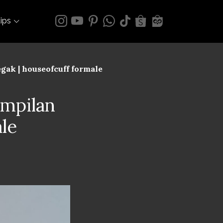
tips
gak | houseofcuff formale
ampilan
ale