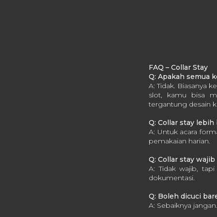
FAQ – Collar Stay
Q: Apakah semua ke
A: Tidak. Biasanya 
slot, kamu bisa me
tergantung desain k
Q: Collar stay lebih
A: Untuk acara forma
pemakaian harian.
Q: Collar stay wajib
A: Tidak wajib, ta
dokumentasi.
Q: Boleh dicuci bar
A: Sebaiknya jangan