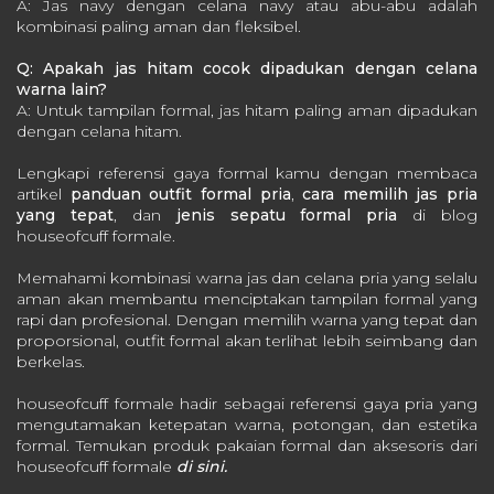
A: Jas navy dengan celana navy atau abu-abu adalah
kombinasi paling aman dan fleksibel.
Q: Apakah jas hitam cocok dipadukan dengan celana
warna lain?
A: Untuk tampilan formal, jas hitam paling aman dipadukan
dengan celana hitam.
Lengkapi referensi gaya formal kamu dengan membaca
artikel
panduan outfit formal pria
,
cara memilih jas pria
yang tepat
, dan
jenis sepatu formal pria
di blog
houseofcuff formale.
Memahami kombinasi warna jas dan celana pria yang selalu
aman akan membantu menciptakan tampilan formal yang
rapi dan profesional. Dengan memilih warna yang tepat dan
proporsional, outfit formal akan terlihat lebih seimbang dan
berkelas.
houseofcuff formale hadir sebagai referensi gaya pria yang
mengutamakan ketepatan warna, potongan, dan estetika
formal. Temukan produk pakaian formal dan aksesoris dari
houseofcuff formale
di sini.