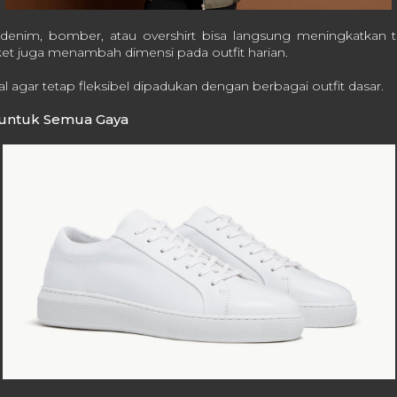
t denim, bomber, atau overshirt bisa langsung meningkatkan ta
jaket juga menambah dimensi pada outfit harian.
l agar tetap fleksibel dipadukan dengan berbagai outfit dasar.
h untuk Semua Gaya