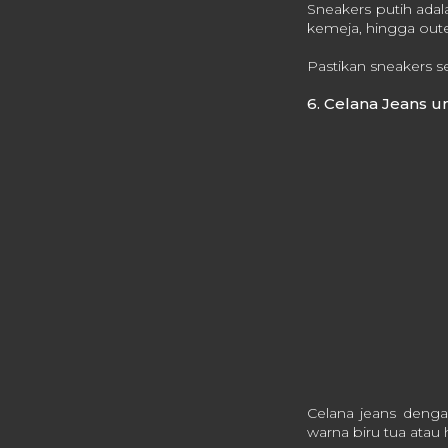
Sneakers putih adal
kemeja, hingga oute
Pastikan sneakers s
6. Celana Jeans un
Celana jeans dengan
warna biru tua atau h