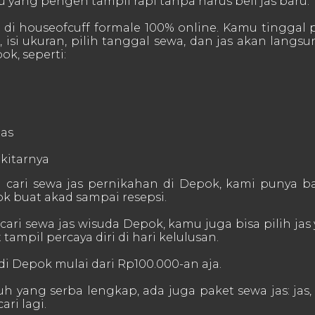
yang pengen tampil rapi tanpa harus beli jas baru.
s di houseofcuff formale 100% online. Kamu tinggal p
 isi ukuran, pilih tanggal sewa, dan jas akan langs
ok, seperti:
as
kitarnya
cari sewa jas pernikahan di Depok, kami punya ba
k buat akad sampai resepsi.
cari sewa jas wisuda Depok, kamu juga bisa pilih jas
tampil percaya diri di hari kelulusan.
 di Depok mulai dari Rp100.000-an aja.
 yang serba lengkap, ada juga paket sewa jas: jas,
ari lagi.