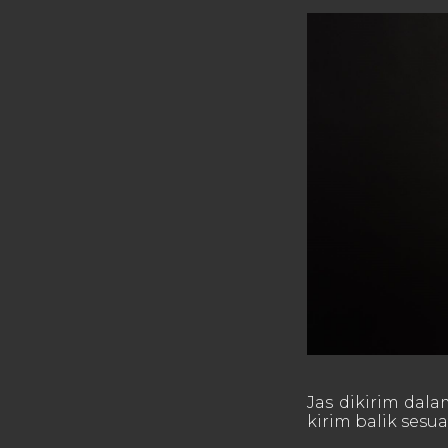
Jas dikirim dala
kirim balik sesua