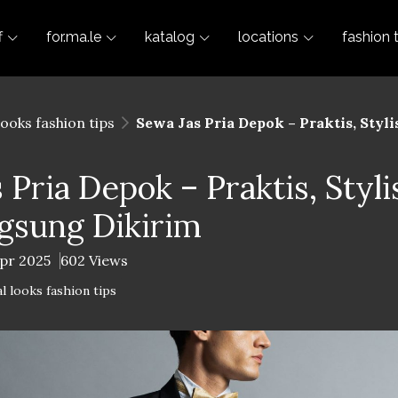
f
for.ma.le
katalog
locations
fashion 
looks fashion tips
Sewa Jas Pria Depok – Praktis, Styl
 Pria Depok – Praktis, Styli
gsung Dikirim
Apr 2025
602 Views
l looks fashion tips