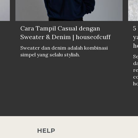
Cara Tampil Casual dengan
5
Sweater & Denim | houseofcuff
y
h
Sweater dan denim adalah kombinasi
o
simpel yang selalu stylish.
S
da
r
c
ho
HELP