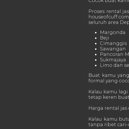
Cocok buat kamu 
Proses rental ja
houseofcuff.com,
seluruh area Dep
Margonda
Beji
Cimanggis
Sawangan
Pancoran M
Sukmajaya
Limo dan se
Buat kamu yang 
formal yang coco
Kalau kamu lagi 
tetap keren buat 
Harga rental jas
Kalau kamu butuh
tanpa ribet cari-c