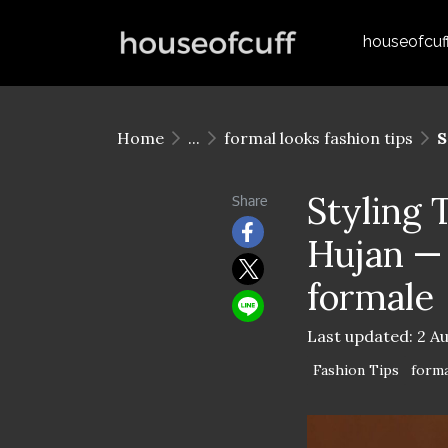
houseofcuf
Home
...
formal looks fashion tips
S
Styling 
Share
Hujan — 
formale
Last updated: 2 A
Fashion Tips
forma