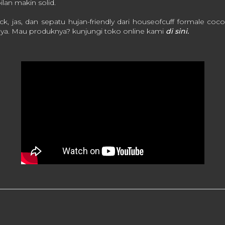
ilan makin solid.
eck, jas, dan sepatu hujan-friendly dari houseofcuff formale coc
aya. Mau produknya? kunjungi toko online kami
di sini.