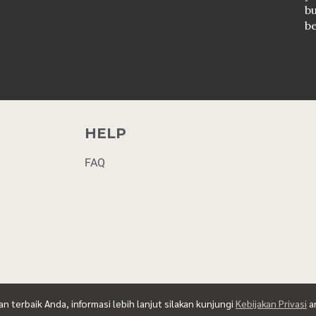
b
b
HELP
FAQ
terbaik Anda, informasi lebih lanjut silakan kunjungi
Kebijakan Privasi
a