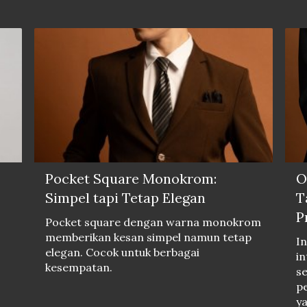
Pocket Square Monokrom:
O
Simpel tapi Tetap Elegan
T
P
Pocket square dengan warna monokrom
memberikan kesan simpel namun tetap
In
elegan. Cocok untuk berbagai
in
kesempatan.
s
pe
ya