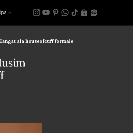
tips
Hangat ala houseofcuff formale
Musim
f