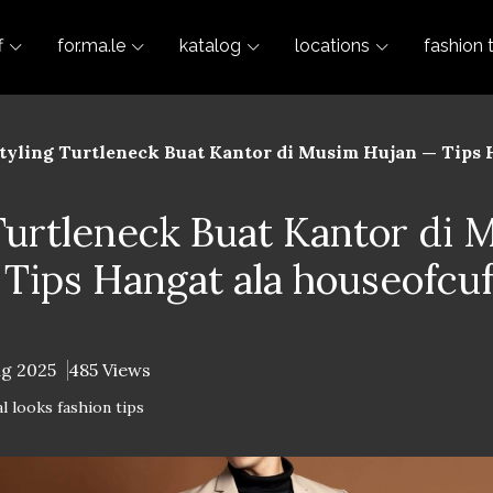
f
for.ma.le
katalog
locations
fashion 
tyling Turtleneck Buat Kantor di Musim Hujan — Tips 
Turtleneck Buat Kantor di 
Tips Hangat ala houseofcuf
ug 2025
485 Views
l looks fashion tips