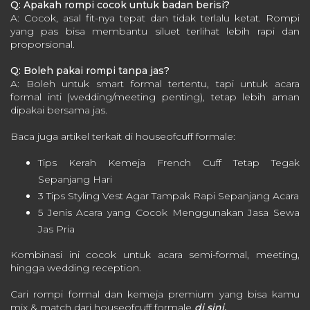
Q: Apakah rompi cocok untuk badan berisi?
A: Cocok, asal fit-nya tepat dan tidak terlalu ketat. Rompi
yang pas bisa membantu siluet terlihat lebih rapi dan
proporsional.
Q: Boleh pakai rompi tanpa jas?
A: Boleh untuk smart formal tertentu, tapi untuk acara
formal inti (wedding/meeting penting), tetap lebih aman
dipakai bersama jas.
Baca juga artikel terkait di houseofcuff formale:
Tips Kerah Kemeja French Cuff Tetap Tegak
Sepanjang Hari
3 Tips Styling Vest Agar Tampak Rapi Sepanjang Acara
5 Jenis Acara yang Cocok Menggunakan Jasa Sewa
Jas Pria
Kombinasi ini cocok untuk acara semi-formal, meeting,
hingga wedding reception.
Cari rompi formal dan kemeja premium yang bisa kamu
mix & match dari houseofcuff formale
di sini.