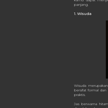
kamu dapat menye
panjang.
1. Wisuda
Wisuda merupakan 
bersifat formal dan
praktis.
Jas berwarna hitam