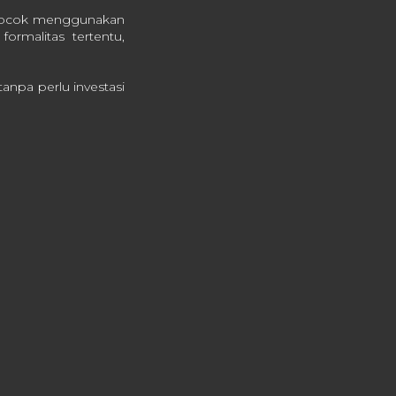
ga cocok menggunakan
ormalitas tertentu,
npa perlu investasi