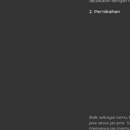
dipadukan dengan t
2. Pernikahan
Baik sebagai tamu
jasa sewa jas pria
menyewa jas memun