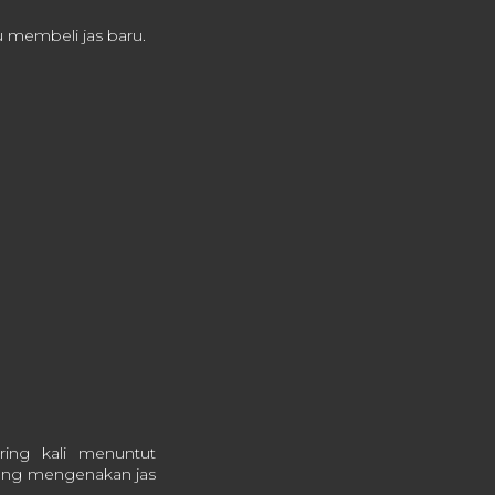
lu membeli jas baru.
ring kali menuntut
arang mengenakan jas