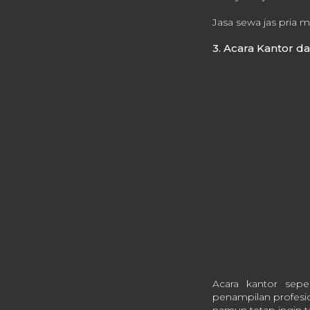
Jasa sewa jas pria m
3. Acara Kantor d
Acara kantor sepe
penampilan profesio
namun tetap ingin t