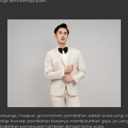
oga serta kemeja putih.
, keluarga, maupun groomsmen, pernikahan adalah acara yang
. Setiap konsep pernikahan biasanya membutuhkan gaya jas yan
gkinkan penyesuaian tampilan dengan tema acara.