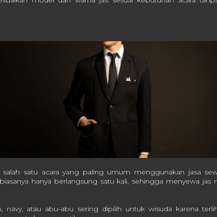
suaikan model dan warna jas sesuai kebutuhan acara tanp
salah satu acara yang paling umum menggunakan jasa sewa j
 biasanya hanya berlangsung satu kali, sehingga menyewa jas 
, navy, atau abu-abu sering dipilih untuk wisuda karena terl