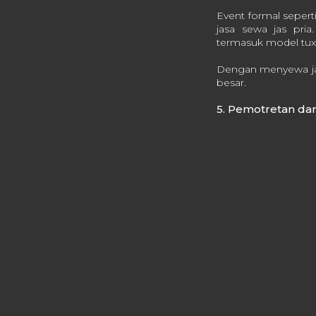
Event formal sepert
jasa sewa jas pria
termasuk model tuxe
Dengan menyewa jas
besar.
5. Pemotretan d