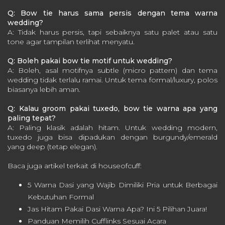
Q: Bow tie harus sama persis dengan tema warna
wedding?
A: Tidak harus persis, tapi sebaiknya satu palet atau satu
tone agar tampilan terlihat menyatu.
Q: Boleh pakai bow tie motif untuk wedding?
A: Boleh, asal motifnya subtle (micro pattern) dan tema
wedding tidak terlalu ramai. Untuk tema formal/luxury, polos
biasanya lebih aman.
Q: Kalau groom pakai tuxedo, bow tie warna apa yang
paling tepat?
A: Paling klasik adalah hitam. Untuk wedding modern,
tuxedo juga bisa dipadukan dengan burgundy/emerald
yang deep (tetap elegan).
Baca juga artikel terkait di houseofcuff:
5 Warna Dasi yang Wajib Dimiliki Pria untuk Berbagai
Kebutuhan Formal
Jas Hitam Pakai Dasi Warna Apa? Ini 5 Pilihan Juara!
Panduan Memilih Cufflinks Sesuai Acara