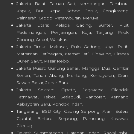
Jakarta Barat: Taman Sari, Kembangan, Tambora,
Kapuk, Duri Kepa, Kebon Jeruk, Cengkareng,
Palmerah, Grogol Petamburan, Meruya.
Jakarta Utara: Kelapa Gading, Sunter, Pluit,
Pademangan, Penjaringan, Koja, Tanjung Priok,
Cilincing, Ancol, Warakas.
Jakarta Timur: Makasar, Pulo Gadung, Kayu Putih,
Matraman, Jatinegara, Kramat Jati, Cipayung, Ciracas,
Duren Sawit, Pasar Rebo.
Jakarta Pusat: Gunung Sahari, Mangga Dua, Gambir,
Senen, Tanah Abang, Menteng, Kemayoran, Cikini,
Sawah Besar, Johar Baru.
Jakarta Selatan: Cipete, Jagakarsa, Cilandak,
Fatmawati, Tebet, Setiabudi, Pancoran, Kemang,
Kebayoran Baru, Pondok Indah.
Tangerang: BSD City, Gading Serpong, Alam Sutera,
Ciputat, Bintaro, Serpong, Pamulang, Karawaci,
Ciledug.
Bekasi: Summarecon, Harapan Indah, Rawalumbu,