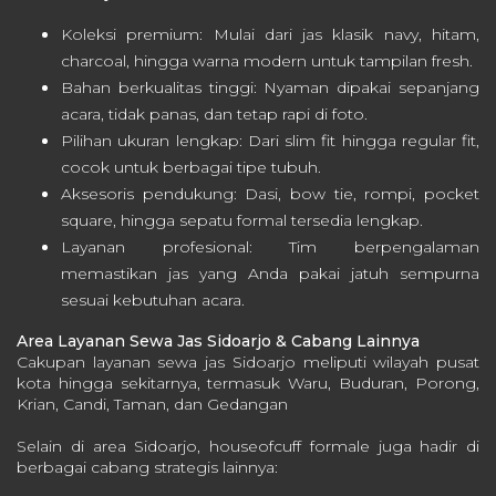
Koleksi premium: Mulai dari jas klasik navy, hitam,
charcoal, hingga warna modern untuk tampilan fresh.
Bahan berkualitas tinggi: Nyaman dipakai sepanjang
acara, tidak panas, dan tetap rapi di foto.
Pilihan ukuran lengkap: Dari slim fit hingga regular fit,
cocok untuk berbagai tipe tubuh.
Aksesoris pendukung: Dasi, bow tie, rompi, pocket
square, hingga sepatu formal tersedia lengkap.
Layanan profesional: Tim berpengalaman
memastikan jas yang Anda pakai jatuh sempurna
sesuai kebutuhan acara.
Area Layanan Sewa Jas Sidoarjo & Cabang Lainnya
Cakupan layanan sewa jas Sidoarjo meliputi wilayah pusat
kota hingga sekitarnya, termasuk Waru, Buduran, Porong,
Krian, Candi, Taman, dan Gedangan
Selain di area Sidoarjo, houseofcuff formale juga hadir di
berbagai cabang strategis lainnya: