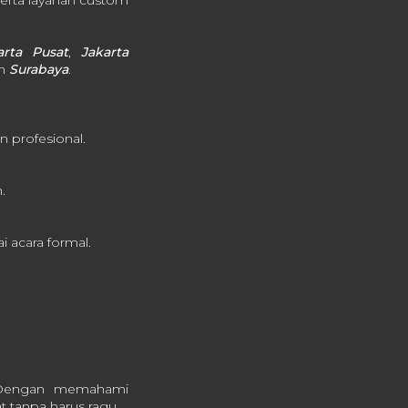
erta layanan custom
arta Pusat
,
Jakarta
an
Surabaya
.
n profesional.
.
 acara formal.
. Dengan memahami
t tanpa harus ragu.