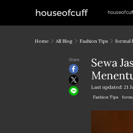
houseofcuf
Home
All Blog
Fashion Tips
formal 
Sewa Jas
Share
Menentu
Last updated: 21 
Fashion Tips
forma