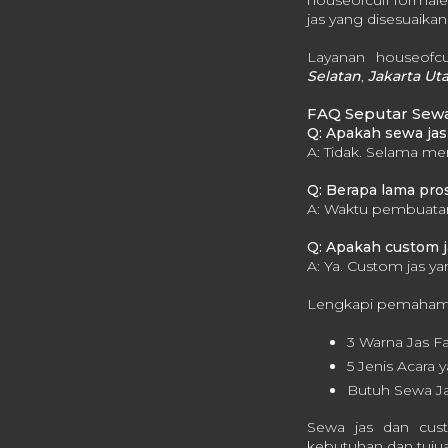
houseofcuff formal
jas yang disesuaik
Layanan houseofcu
Selatan
,
Jakarta Uta
FAQ Seputar Sewa
Q: Apakah sewa jas 
A: Tidak. Selama mem
Q: Berapa lama pr
A: Waktu pembuatan 
Q: Apakah custom j
A: Ya. Custom jas y
Lengkapi pemahaman
3 Warna Jas F
5 Jenis Acara
Butuh Sewa Ja
Sewa jas dan cus
kebutuhan dan tuju