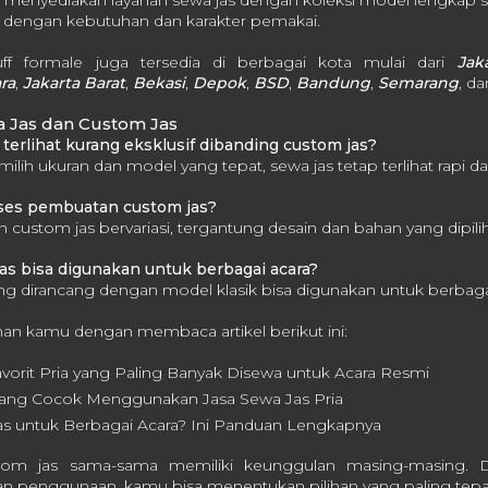
e menyediakan layanan sewa jas dengan koleksi model lengkap s
an dengan kebutuhan dan karakter pemakai.
ff formale juga tersedia di berbagai kota mulai dari
Jak
ra
,
Jakarta Barat
,
Bekasi
,
Depok
,
BSD
,
Bandung
,
Semarang
, d
 Jas dan Custom Jas
terlihat kurang eksklusif dibanding custom jas?
ilih ukuran dan model yang tepat, sewa jas tetap terlihat rapi da
oses pembuatan custom jas?
custom jas bervariasi, tergantung desain dan bahan yang dipilih
as bisa digunakan untuk berbagai acara?
ang dirancang dengan model klasik bisa digunakan untuk berbagai
 kamu dengan membaca artikel berikut ini:
avorit Pria yang Paling Banyak Disewa untuk Acara Resmi
 yang Cocok Menggunakan Jasa Sewa Jas Pria
s untuk Berbagai Acara? Ini Panduan Lengkapnya
tom jas sama-sama memiliki keunggulan masing-masing
an penggunaan, kamu bisa menentukan pilihan yang paling tepa