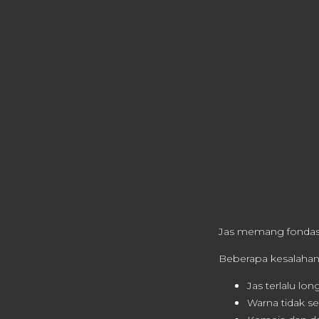
Jas memang fondasi o
Beberapa kesalaha
Jas terlalu lon
Warna tidak s