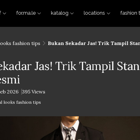
f
for.ma.le
katalog
locations
fashion 
looks fashion tips
Bukan Sekadar Jas! Trik Tampil Sta
kadar Jas! Trik Tampil Sta
esmi
Feb 2026
395 Views
l looks fashion tips