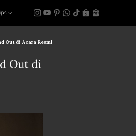
tips
nd Out di Acara Resmi
nd Out di