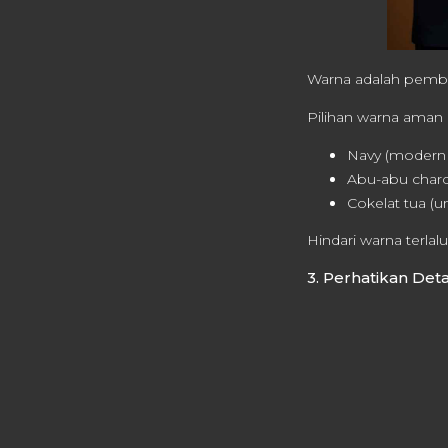
Warna adalah pemb
Pilihan warna aman
Navy (modern &
Abu-abu charco
Cokelat tua (u
Hindari warna terlal
3. Perhatikan Det