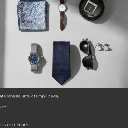
ata rahasia untuk tampil beda.
kan:
e
ekstur menarik