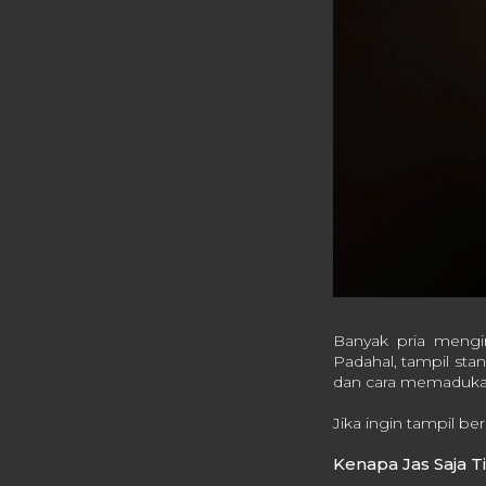
Banyak pria mengi
Padahal, tampil stan
dan cara memaduka
Jika ingin tampil be
Kenapa Jas Saja 