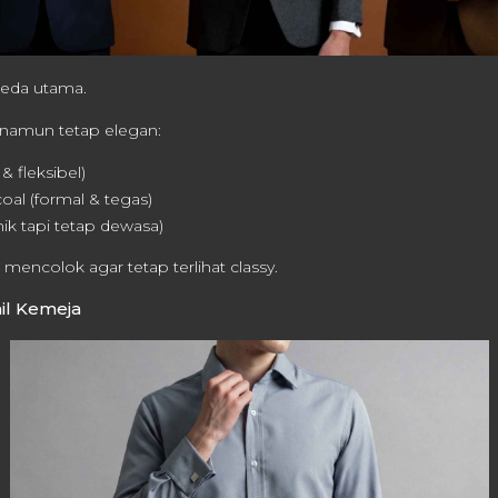
eda utama.
 namun tetap elegan:
 fleksibel)
al (formal & tegas)
nik tapi tetap dewasa)
u mencolok agar tetap terlihat classy.
ail Kemeja