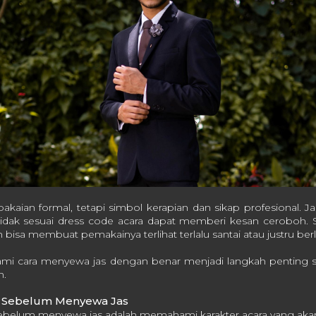
akaian formal, tetapi simbol kerapian dan sikap profesional. Jas
tidak sesuai dress code acara dapat memberi kesan ceroboh. Se
 bisa membuat pemakainya terlihat terlalu santai atau justru ber
ami cara menyewa jas dengan benar menjadi langkah penting 
n.
ra Sebelum Menyewa Jas
belum menyewa jas adalah memahami karakter acara yang akan 