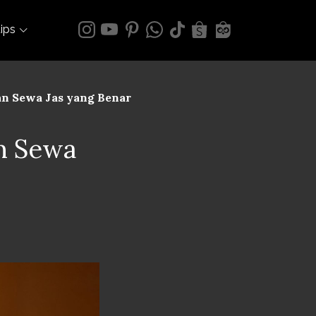
tips
uan Sewa Jas yang Benar
an Sewa