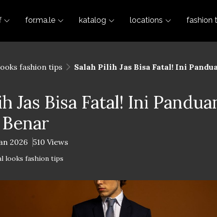
f
for.ma.le
katalog
locations
fashion 
looks fashion tips
Salah Pilih Jas Bisa Fatal! Ini Pand
lih Jas Bisa Fatal! Ini Pandu
 Benar
Jan 2026
510 Views
l looks fashion tips