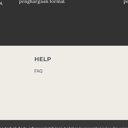
penghargaan formal.
pe
i,
HELP
FAQ