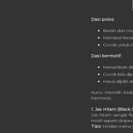
Dasi polos:
Bersih dan m
Memberi kesan
Cocok untuk ta
Dasi bermotif:
Menambah dime
Cocok bila di
Harus dipilih 
Kunci memilih ked
harmonis.
1. Jas Hitam (Black 
Jas hitam sangat f
motif seperti strip
Tips:
Hindari warna y