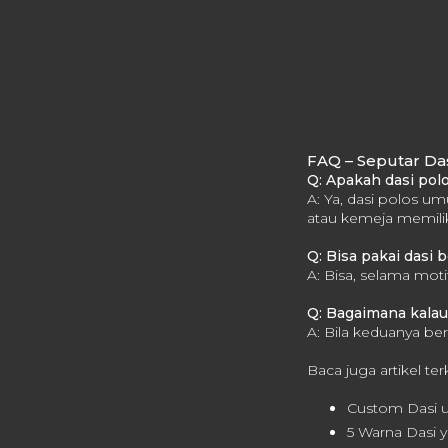
FAQ – Seputar Das
Q: Apakah dasi pol
A: Ya, dasi polos u
atau kemeja memiliki
Q: Bisa pakai dasi b
A: Bisa, selama motif
Q: Bagaimana kalau
A: Bila keduanya berm
Baca juga artikel ter
Custom Dasi u
5 Warna Dasi 