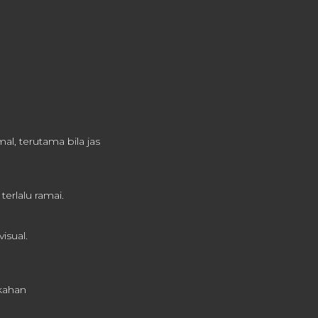
l, terutama bila jas
terlalu ramai.
isual.
ikahan