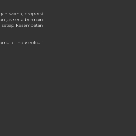
gan warna, proporsi
n jas serta bermain
di setiap kesempatan
amu di houseofcuff