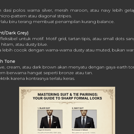
dasi polos warna silver, merah maroon, atau navy lebih gelap.
micro-pattern atau diagonal stripes.
lalu biru terang membuat penampilan kurang balance.
ht/Dark Grey)
leksibel untuk motif. Motif grid, tartan tipis, atau small dots san
, hitam, atau dusty blue.
lebih cocok dengan warna-warna dusty atau muted, bukan war
rth Tone
ive, cream, atau dark brown akan menyatu dengan gaya earth to
n berwarna hangat seperti bronze atau tan.
ktrik karena kontrasnya terlalu keras.