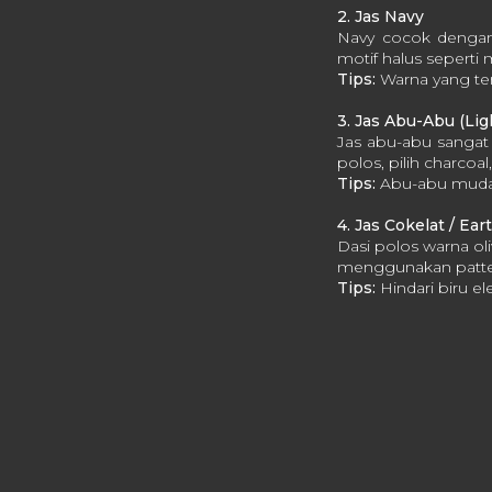
2. Jas Navy
Navy cocok dengan 
motif halus seperti 
Tips:
Warna yang ter
3. Jas Abu-Abu (Lig
Jas abu-abu sangat f
polos, pilih charcoal
Tips:
Abu-abu muda 
4. Jas Cokelat / Ea
Dasi polos warna ol
menggunakan patter
Tips:
Hindari biru ele