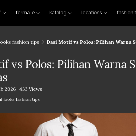
f
for.ma.le
katalog
locations
fashion 
looks fashion tips
Dasi Motif vs Polos: Pilihan Warna 
if vs Polos: Pilihan Warna 
as
eb 2026
433 Views
l looks fashion tips