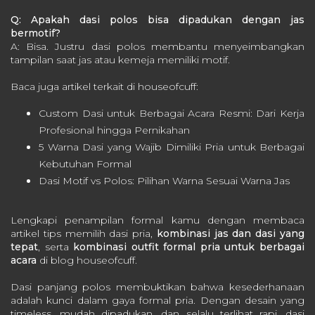
Q: Apakah dasi polos bisa dipadukan dengan jas
bermotif?
A: Bisa. Justru dasi polos membantu menyeimbangkan
tampilan saat jas atau kemeja memiliki motif.
Baca juga artikel terkait di houseofcuff:
Custom Dasi untuk Berbagai Acara Resmi: Dari Kerja
Profesional hingga Pernikahan
5 Warna Dasi yang Wajib Dimiliki Pria untuk Berbagai
Kebutuhan Formal
Dasi Motif vs Polos: Pilihan Warna Sesuai Warna Jas
Lengkapi penampilan formal kamu dengan membaca
artikel
tips memilih dasi pria
,
kombinasi jas dan dasi yang
tepat
, serta
kombinasi outfit formal pria untuk berbagai
acara
di blog houseofcuff.
Dasi panjang polos membuktikan bahwa kesederhanaan
adalah kunci dalam gaya formal pria. Dengan desain yang
timeless, mudah dipadukan, dan selalu terlihat rapi, dasi