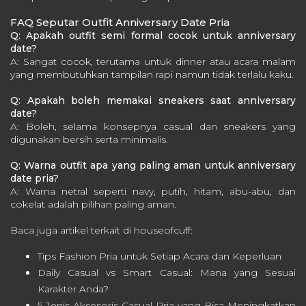
FAQ Seputar Outfit Anniversary Date Pria
Q: Apakah outfit semi formal cocok untuk anniversary
date?
A: Sangat cocok, terutama untuk dinner atau acara malam
yang membutuhkan tampilan rapi namun tidak terlalu kaku.
Q: Apakah boleh memakai sneakers saat anniversary
date?
A: Boleh, selama konsepnya casual dan sneakers yang
digunakan bersih serta minimalis.
Q: Warna outfit apa yang paling aman untuk anniversary
date pria?
A: Warna netral seperti navy, putih, hitam, abu-abu, dan
cokelat adalah pilihan paling aman.
Baca juga artikel terkait di houseofcuff:
Tips Fashion Pria untuk Setiap Acara dan Keperluan
Daily Casual vs Smart Casual: Mana yang Sesuai
Karakter Anda?
5 Jenis Aksesoris Casual Pria yang Bisa Meningkatkan