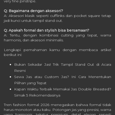
very fine pinstripe.
Q: Bagaimana dengan aksesori?
A: Aksesori klasik seperti cufflinks dan pocket square tetap
jadi kunci untuk tampil stand out.
Q: Apakah formal dan stylish bisa bersamaan?
A: Tentu, dengan kombinasi cutting yang tepat, warna
harmonis, dan aksesori minimalis.
Lengkapi pemahaman kamu dengan membaca artikel
berikut ini:
Bukan Sekadar Jas! Trik Tampil Stand Out di Acara
Resmi
Sewa Jas atau Custom Jas? Ini Cara Menentukan
Pilihan yang Tepat
Kapan Waktu Terbaik Memakai Jas Double Breasted?
Simak 5 Rekomendasinya
Tren fashion formal 2026 menegaskan bahwa formal tidak
harus monoton atau kaku. Potongan jas yang presisi, warna
yang harmonis, tekstur premium, detail elegan seperti